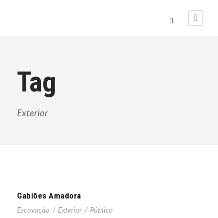
Tag
Exterior
Gabiões Amadora
Escavação
/
Exterior
/
Público