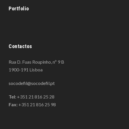
Portfolio
Contactos
Rua D. Fuas Roupinho, nº 9 B
1900-191 Lisboa
socodefil@socodefil.pt
Tel:
+351 21 816 25 28
Fax:
+351 21 816 25 98