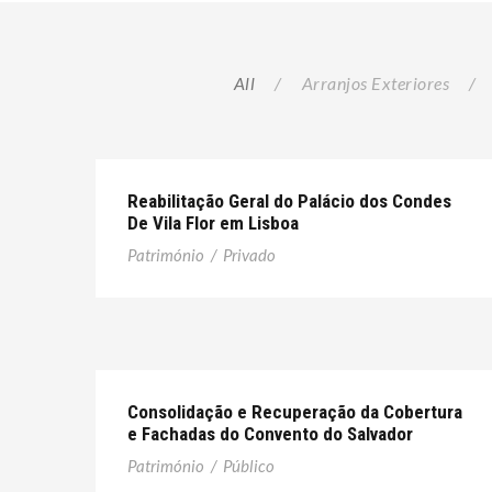
All
/
Arranjos Exteriores
/
Reabilitação Geral do Palácio dos Condes
De Vila Flor em Lisboa
Património
/
Privado
Consolidação e Recuperação da Cobertura
e Fachadas do Convento do Salvador
Património
/
Público