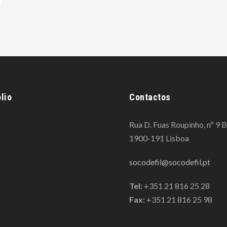
lio
Contactos
Rua D. Fuas Roupinho, nº 9 B
1900-191 Lisboa
socodefil@socodefil.pt
Tel:
+351 21 816 25 28
Fax:
+351 21 816 25 98