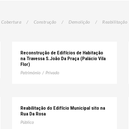
Cobertura
/
Construção
/
Demolição
/
Reabilitação
Reconstrução de Edifícios de Habitação
na Travessa S.João Da Praça (Palácio Vila
Flor)
Património
/
Privado
Reabilitação do Edifício Municipal sito na
Rua Da Rosa
Público