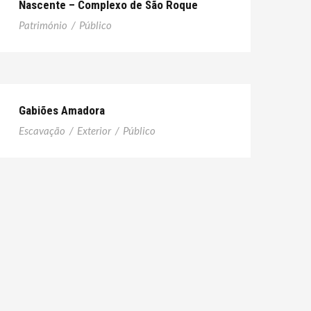
Nascente – Complexo de São Roque
Património
/
Público
Gabiões Amadora
Escavação
/
Exterior
/
Público