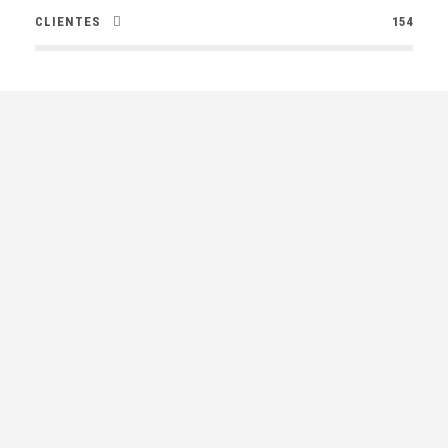
CLIENTES
154
Interessado nos nossos
serviços?
Entre em contato connosco!
CONTACTE-NOS