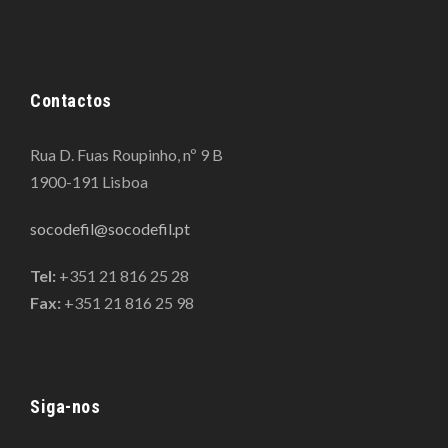
Contactos
Rua D. Fuas Roupinho, nº 9 B
1900-191 Lisboa
socodefil@socodefil.pt
Tel:
+351 21 816 25 28
Fax:
+351 21 816 25 98
Siga-nos