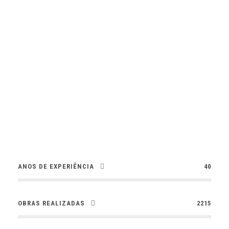
SERRALHARIA
Caixilharias | Estruturas metálicas | Coberturas
ANOS DE EXPERIÊNCIA
40
OBRAS REALIZADAS
2215